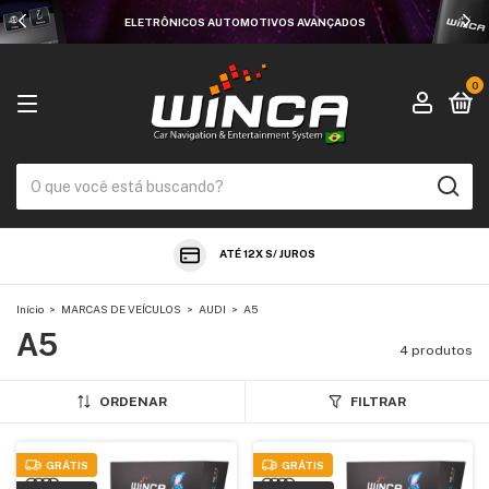
ELETRÔNICOS AUTOMOTIVOS AVANÇADOS
0
ATÉ 12X S/ JUROS
Início
>
MARCAS DE VEÍCULOS
>
AUDI
>
A5
A5
4 produtos
ORDENAR
FILTRAR
GRÁTIS
GRÁTIS