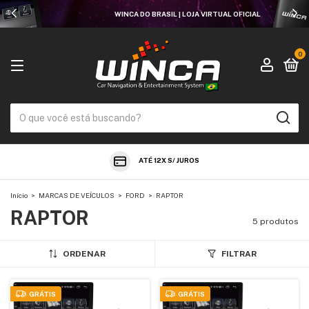
WINCA DO BRASIL | LOJA VIRTUAL OFICIAL
0
ATÉ 12X S/ JUROS
Início
>
MARCAS DE VEÍCULOS
>
FORD
>
RAPTOR
RAPTOR
5 produtos
ORDENAR
FILTRAR
GRÁTIS
GRÁTIS