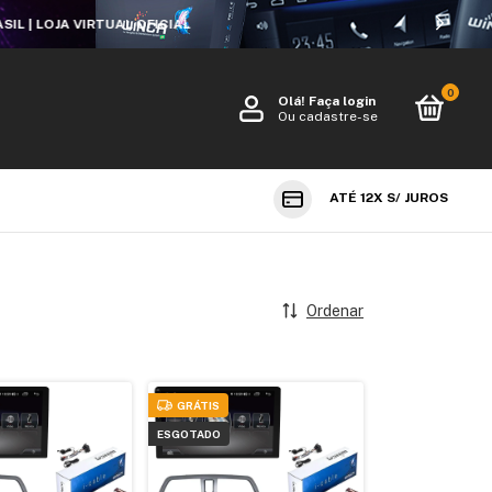
0
Olá!
Faça login
Ou cadastre-se
ATÉ 12X S/ JUROS
Ordenar
GRÁTIS
ESGOTADO