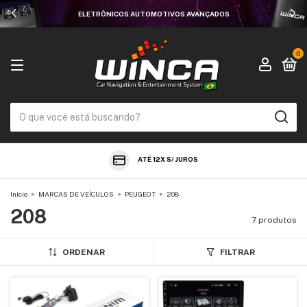
ELETRÔNICOS AUTOMOTIVOS AVANÇADOS
0
ATÉ 12X S/ JUROS
Início
>
MARCAS DE VEÍCULOS
>
PEUGEOT
>
208
208
7 produtos
ORDENAR
FILTRAR