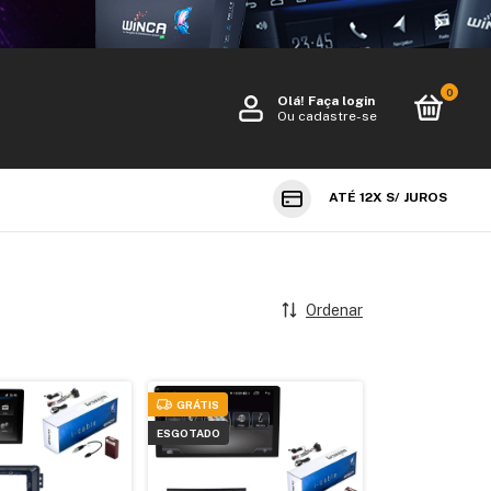
0
Olá!
Faça login
Ou cadastre-se
ATÉ 12X S/ JUROS
Ordenar
GRÁTIS
ESGOTADO